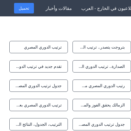
لاعبون في الخارج - العرب
مقالات وأخبار
تحميل
بتروجت يتصدر.. ترتيب الدوري المصري بعد تعادل الأهلي وخسارة بيراميدز - تليجراف مصر
ترتيب الدوري المصري
Notifications
Notifications
الصدارة.. ترتيب الدوري المصري بعد فوز الزمالك على فاركو إرم نيوز
تقدم جديد في ترتيب الدوري المصري الممتاز بعد فوز الزمالك على فاركو – تعرف على الوضع الآن - موقع رادار
Notifications
Notifications
رتيب الدوري المصري مصراوي
جدول ترتيب الدوري المصري بعد فوز الزمالك على فاركو - كورة بلس
Notifications
Notifications
الزمالك يحقق الفوز والمصري يتعادل في جدول ترتيب الدوري المصري - خليجي سفن
ترتيب الدوري المصري بعد تعادل الأهلي وخسارة بيراميدز اليوم المصري اليوم
Notifications
Notifications
جدول ترتيب الدوري المصري الممتاز 2023-2024 بعد نهاية المسابقة العربية Goal.com
الترتيب، الجدول، النتائج المباشرة ونتائج Premier League، Egypt Soccerway
Notifications
Notifications